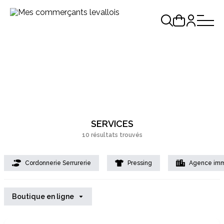
SERVICES
10 résultats trouvés
Cordonnerie Serrurerie
Pressing
Agence imm
Boutique en ligne